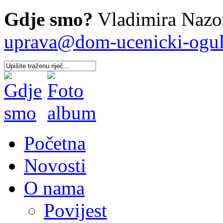
Gdje smo?
Vladimira Nazor
uprava@dom-ucenicki-oguli
Početna
Novosti
O nama
Povijest