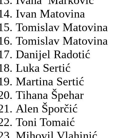
Ivana Marković
Ivan Matovina
Tomislav Matovina
Tomislav Matovina
Danijel Radotić
Luka Sertić
Martina Sertić
Tihana Špehar
Alen Šporčić
Toni Tomaić
Mihovil Vlahinić