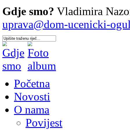
Gdje smo?
Vladimira Nazor
uprava@dom-ucenicki-oguli
Početna
Novosti
O nama
Povijest