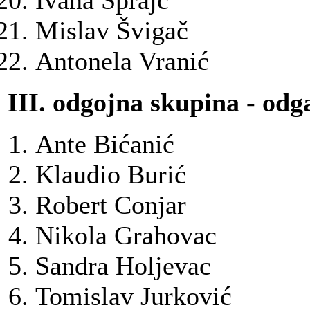
Ivana Šprajc
Mislav Švigač
Antonela Vranić
III. odgojna skupina - odga
Ante Bićanić
Klaudio Burić
Robert Conjar
Nikola Grahovac
Sandra Holjevac
Tomislav Jurković