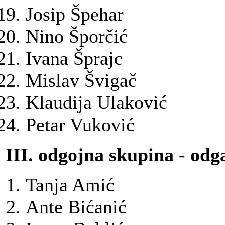
Josip Špehar
Nino Šporčić
Ivana Šprajc
Mislav Švigač
Klaudija Ulaković
Petar Vuković
III. odgojna skupina - odga
Tanja Amić
Ante Bićanić