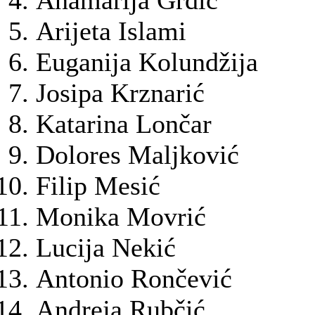
Anamarija Grdić
Arijeta Islami
Euganija Kolundžija
Josipa Krznarić
Katarina Lončar
Dolores Maljković
Filip Mesić
Monika Movrić
Lucija Nekić
Antonio Rončević
Andreja Rubčić