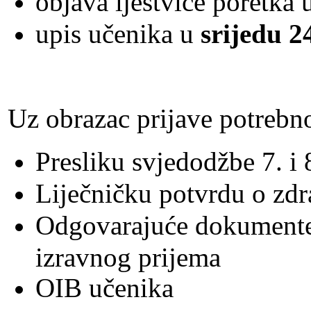
objava ljestvice poretka 
upis učenika u
srijedu 2
Uz obrazac prijave potrebno
Presliku svjedodžbe 7. i 
Liječničku potvrdu o zd
Odgovarajuće dokumente n
izravnog prijema
OIB učenika