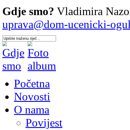
Gdje smo?
Vladimira Nazor
uprava@dom-ucenicki-oguli
Početna
Novosti
O nama
Povijest