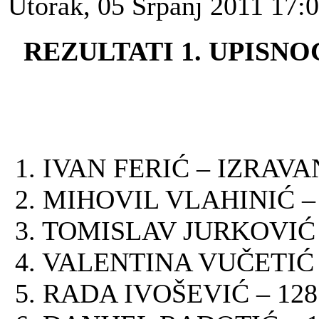
Utorak, 05 Srpanj 2011 17:
REZULTATI 1. UPISNO
1. IVAN FERIĆ – IZRAVA
2. MIHOVIL VLAHINIĆ –
3. TOMISLAV JURKOVIĆ 
4. VALENTINA VUČETIĆ 
5. RADA IVOŠEVIĆ – 12