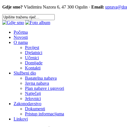
Gdje smo?
Vladimira Nazora 6, 47 300 Ogulin ·
Email:
uprava@dom-
Početna
Novosti
O nama
Povijest
Djelatnici
Učenici
Domijade
Kontakti
Službeni dio
Bagatelna nabava
Javna nabava
Plan nabave i ugovori
Natječaji
Jelovnici
Zakonodavstvo
Dokumenti
Pristup informacijama
Linkovi