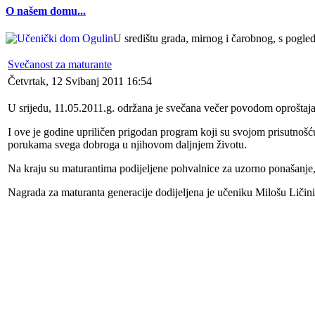
O našem domu...
U središtu grada, mirnog i čarobnog, s pogledo
Svečanost za maturante
Četvrtak, 12 Svibanj 2011 16:54
U srijedu, 11.05.2011.g. održana je svečana večer povodom oprošta
I ove je godine upriličen prigodan program koji su svojom prisutnošću
porukama svega dobroga u njihovom daljnjem životu.
Na kraju su maturantima podijeljene pohvalnice za uzorno ponašanje
Nagrada za maturanta generacije dodijeljena je učeniku Milošu Ličini