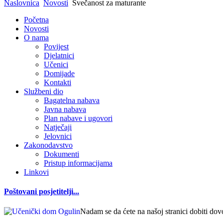
Naslovnica
Novosti
Svečanost za maturante
Početna
Novosti
O nama
Povijest
Djelatnici
Učenici
Domijade
Kontakti
Službeni dio
Bagatelna nabava
Javna nabava
Plan nabave i ugovori
Natječaji
Jelovnici
Zakonodavstvo
Dokumenti
Pristup informacijama
Linkovi
Poštovani posjetitelji...
Nadam se da ćete na našoj stranici dobiti dov