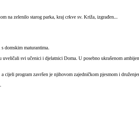
m na zelenilo starog parka, kraj crkve sv. Križa, izgrađen...
ja s domskim maturantima.
 uveličali svi učenici i djelatnici Doma. U posebno ukrašenom ambijentu
, a cijeli program završen je njihovom zajedničkom pjesmom i druženje
.