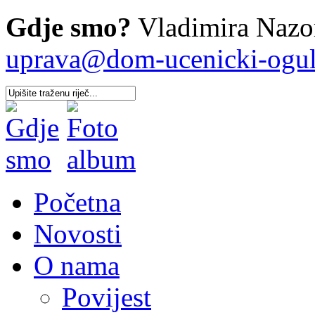
Gdje smo?
Vladimira Nazor
uprava@dom-ucenicki-oguli
Početna
Novosti
O nama
Povijest