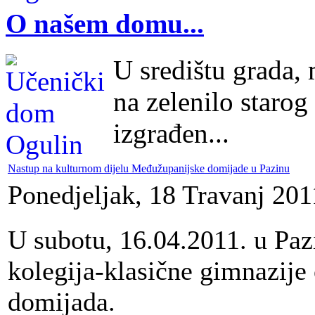
O našem domu...
U središtu grada,
na zelenilo starog
izgrađen...
Nastup na kulturnom dijelu Međužupanijske domijade u Pazinu
Ponedjeljak, 18 Travanj 201
U subotu, 16.04.2011. u Paz
kolegija-klasične gimnazij
domijada.