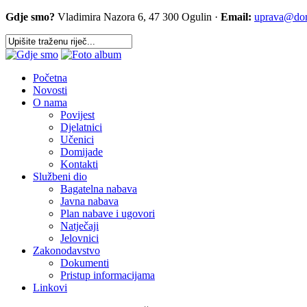
Gdje smo?
Vladimira Nazora 6, 47 300 Ogulin ·
Email:
uprava@dom-
Početna
Novosti
O nama
Povijest
Djelatnici
Učenici
Domijade
Kontakti
Službeni dio
Bagatelna nabava
Javna nabava
Plan nabave i ugovori
Natječaji
Jelovnici
Zakonodavstvo
Dokumenti
Pristup informacijama
Linkovi