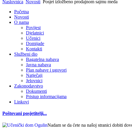
Naslovnica
Novosti
Posjet izložbeno prodajnom sajmu meda
Početna
Novosti
O nama
Povijest
Djelatnici
Učenici
Domijade
Kontakti
Službeni dio
Bagatelna nabava
Javna nabava
Plan nabave i ugovori
Natječaji
Jelovnici
Zakonodavstvo
Dokumenti
Pristup informacijama
Linkovi
Poštovani posjetitelji...
Nadam se da ćete na našoj stranici dobiti dov