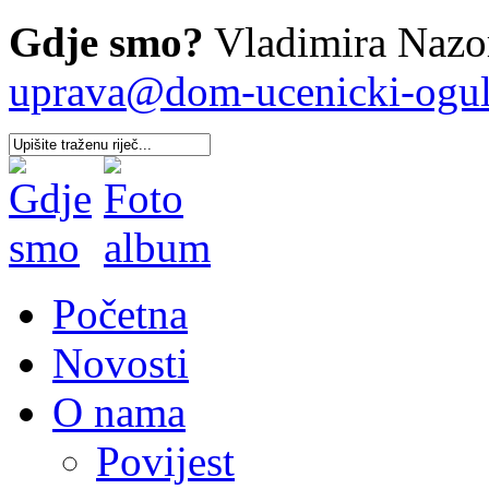
Gdje smo?
Vladimira Nazor
uprava@dom-ucenicki-oguli
Početna
Novosti
O nama
Povijest