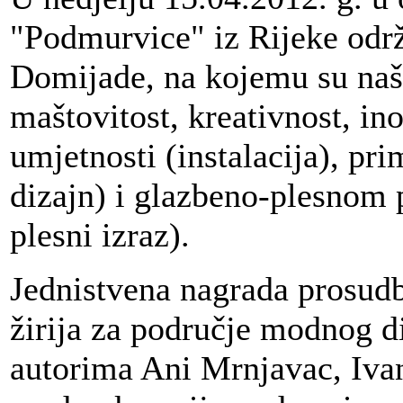
"Podmurvice" iz Rijeke održ
Domijade, na kojemu su naši
maštovitost, kreativnost, in
umjetnosti (instalacija), pr
dizajn) i glazbeno-plesnom p
plesni izraz).
Jednistvena nagrada prosud
žirija za područje modnog d
autorima Ani Mrnjavac, Ivan