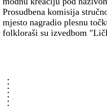
modnu kreaciju pod nazivom
Prosudbena komisija stručnog
mjesto nagradio plesnu točk
folkloraši su izvedbom "Lič