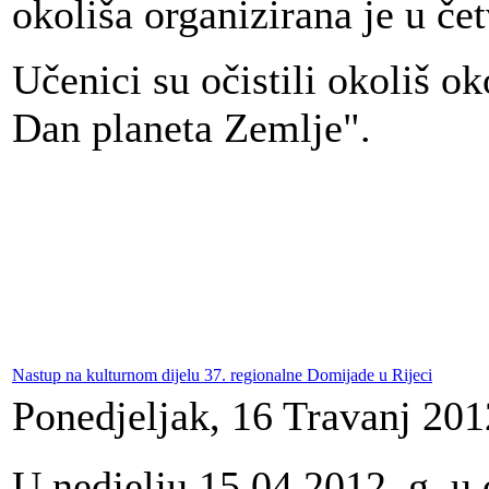
okoliša organizirana je u če
Učenici su očistili okoliš ok
Dan planeta Zemlje".
Nastup na kulturnom dijelu 37. regionalne Domijade u Rijeci
Ponedjeljak, 16 Travanj 201
U nedjelju 15.04.2012. g. u